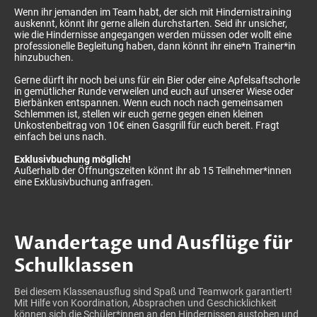
Wenn ihr jemanden im Team habt, der sich mit Hindernistraining
auskennt, könnt ihr gerne allein durchstarten. Seid ihr unsicher,
wie die Hindernisse angegangen werden müssen oder wollt eine
professionelle Begleitung haben, dann könnt ihr eine*n Trainer*in
hinzubuchen.
Gerne dürft ihr noch bei uns für ein Bier oder eine Apfelsaftschorle
in gemütlicher Runde verweilen und euch auf unserer Wiese oder
Bierbänken entspannen. Wenn euch noch nach gemeinsamen
Schlemmen ist, stellen wir euch gerne gegen einen kleinen
Unkostenbeitrag von 10€ einen Gasgrill für euch bereit. Fragt
einfach bei uns nach.
Exklusivbuchung möglich!
Außerhalb der Öffnungszeiten könnt ihr ab 15 Teilnehmer*innen
eine Exklusivbuchung anfragen.
Wandertage und Ausflüge für
Schulklassen
Bei diesem Klassenausflug sind Spaß und Teamwork garantiert!
Mit Hilfe von Koordination, Absprachen und Geschicklichkeit
können sich die Schüler*innen an den Hindernissen austoben und